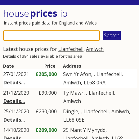
house
prices
.io
Instant prices paid data for England and Wales
Latest house prices for
Llanfechell
,
Amlwch
Details of 394 sales available for this area
Date
Price
Address
27/01/2021
£205,000
Swn Yr Afon, ,
Llanfechell
,
Details...
Amlwch
,
LL68
0RA
21/12/2020
£90,000
Ty Mawr, ,
Llanfechell
,
Details...
Amlwch
25/11/2020
£230,000
Dingle, ,
Llanfechell
,
Amlwch
,
Details...
LL68
0SE
14/10/2020
£209,000
25
Nant Y Mynydd
,
Details...
Llanfechell
,
Amlwch
,
LL68