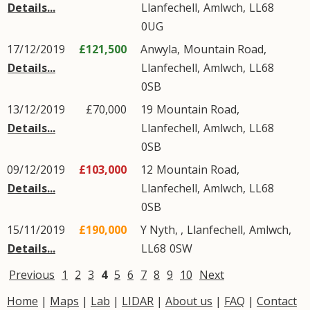
Details...
Llanfechell
,
Amlwch
,
LL68
0UG
17/12/2019
£121,500
Anwyla,
Mountain Road
,
Details...
Llanfechell
,
Amlwch
,
LL68
0SB
13/12/2019
£70,000
19
Mountain Road
,
Details...
Llanfechell
,
Amlwch
,
LL68
0SB
09/12/2019
£103,000
12
Mountain Road
,
Details...
Llanfechell
,
Amlwch
,
LL68
0SB
15/11/2019
£190,000
Y Nyth, ,
Llanfechell
,
Amlwch
,
Details...
LL68
0SW
Previous
1
2
3
4
5
6
7
8
9
10
Next
Home
|
Maps
|
Lab
|
LIDAR
|
About us
|
FAQ
|
Contact