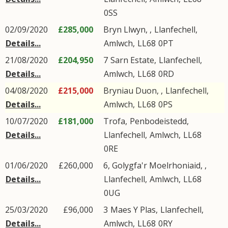
0SS
02/09/2020
£285,000
Bryn Llwyn, ,
Llanfechell
,
Details...
Amlwch
,
LL68
0PT
21/08/2020
£204,950
7
Sarn Estate
,
Llanfechell
,
Details...
Amlwch
,
LL68
0RD
04/08/2020
£215,000
Bryniau Duon, ,
Llanfechell
,
Details...
Amlwch
,
LL68
0PS
10/07/2020
£181,000
Trofa,
Penbodeistedd
,
Details...
Llanfechell
,
Amlwch
,
LL68
0RE
01/06/2020
£260,000
6, Golygfa'r Moelrhoniaid, ,
Details...
Llanfechell
,
Amlwch
,
LL68
0UG
25/03/2020
£96,000
3
Maes Y Plas
,
Llanfechell
,
Details...
Amlwch
,
LL68
0RY