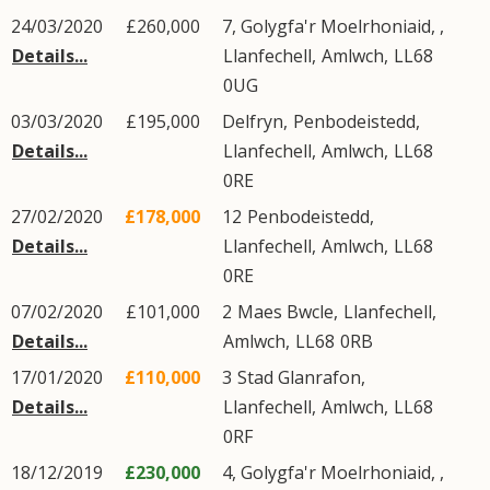
24/03/2020
£260,000
7, Golygfa'r Moelrhoniaid, ,
Details...
Llanfechell
,
Amlwch
,
LL68
0UG
03/03/2020
£195,000
Delfryn,
Penbodeistedd
,
Details...
Llanfechell
,
Amlwch
,
LL68
0RE
27/02/2020
£178,000
12
Penbodeistedd
,
Details...
Llanfechell
,
Amlwch
,
LL68
0RE
07/02/2020
£101,000
2
Maes Bwcle
,
Llanfechell
,
Details...
Amlwch
,
LL68
0RB
17/01/2020
£110,000
3
Stad Glanrafon
,
Details...
Llanfechell
,
Amlwch
,
LL68
0RF
18/12/2019
£230,000
4, Golygfa'r Moelrhoniaid, ,