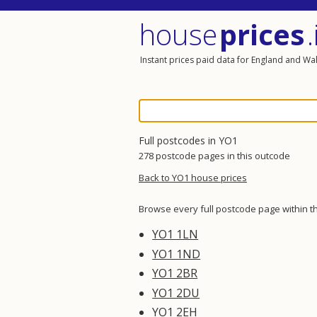
house
prices
.
Instant prices paid data for England and Wa
Full postcodes in YO1
278 postcode pages in this outcode
Back to YO1 house prices
Browse every full postcode page within t
YO1 1LN
YO1 1ND
YO1 2BR
YO1 2DU
YO1 2EH