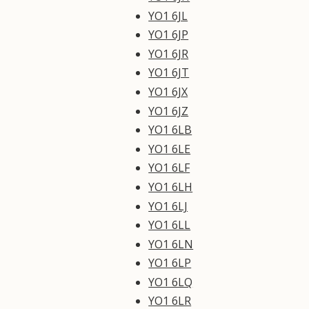
YO1 6JL
YO1 6JP
YO1 6JR
YO1 6JT
YO1 6JX
YO1 6JZ
YO1 6LB
YO1 6LE
YO1 6LF
YO1 6LH
YO1 6LJ
YO1 6LL
YO1 6LN
YO1 6LP
YO1 6LQ
YO1 6LR