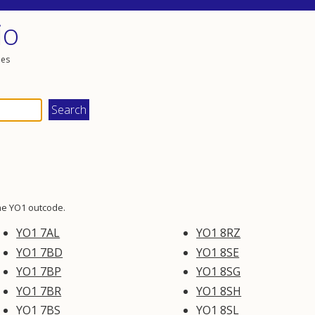
io
les
he YO1 outcode.
YO1 7AL
YO1 8RZ
YO1 7BD
YO1 8SE
YO1 7BP
YO1 8SG
YO1 7BR
YO1 8SH
YO1 7BS
YO1 8SL