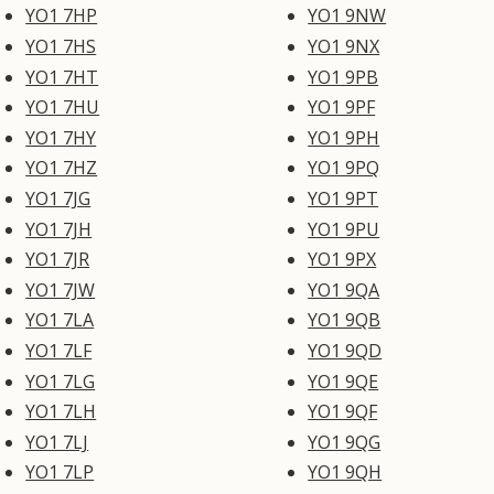
YO1 7HP
YO1 9NW
YO1 7HS
YO1 9NX
YO1 7HT
YO1 9PB
YO1 7HU
YO1 9PF
YO1 7HY
YO1 9PH
YO1 7HZ
YO1 9PQ
YO1 7JG
YO1 9PT
YO1 7JH
YO1 9PU
YO1 7JR
YO1 9PX
YO1 7JW
YO1 9QA
YO1 7LA
YO1 9QB
YO1 7LF
YO1 9QD
YO1 7LG
YO1 9QE
YO1 7LH
YO1 9QF
YO1 7LJ
YO1 9QG
YO1 7LP
YO1 9QH