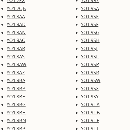
YO1 7PX
YO1 9RZ
YO1 7QB
YO1 9SA
YO1 8AA
YO1 9SE
YO1 8AD
YO1 9SF
YO1 8AN
YO1 9SG
YO1 8AQ
YO1 9SH
YO1 8AR
YO1 9SJ
YO1 8AS
YO1 9SL
YO1 8AW
YO1 9SP
YO1 8AZ
YO1 9SR
YO1 8BA
YO1 9SW
YO1 8BB
YO1 9SX
YO1 8BE
YO1 9SY
YO1 8BG
YO1 9TA
YO1 8BH
YO1 9TB
YO1 8BN
YO1 9TF
YO1 8BP
YO1 9TJ