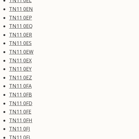
TN11 0EL
TN11 0EN
TN11 0EP
TN11 0EQ
TN11 0ER
TN11 0ES
TN11 0EW
TN11 0EX
TN11 0EY
TN11 0EZ
TN11 0FA
TN11 0FB
TN11 0FD
TN11 0FE
TN11 0FH
TN11 0FJ
TN11 0FL