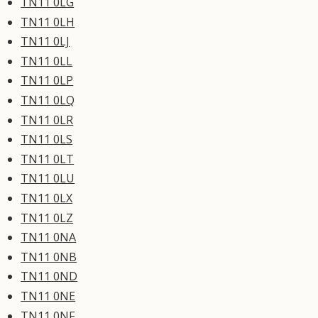
TN11 0LG
TN11 0LH
TN11 0LJ
TN11 0LL
TN11 0LP
TN11 0LQ
TN11 0LR
TN11 0LS
TN11 0LT
TN11 0LU
TN11 0LX
TN11 0LZ
TN11 0NA
TN11 0NB
TN11 0ND
TN11 0NE
TN11 0NF