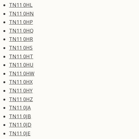
TN11 0HL
TN11 0HN
TN11 0HP
TN11 0HQ
TN11 0HR
TN11 0HS
TN11 0HT
TN11 0HU
TN11 0HW
TN11 0HX
TN11 0HY
TN11 0HZ
TN11 0JA
TN11 0JB
TN11 0JD
TN11 0JE