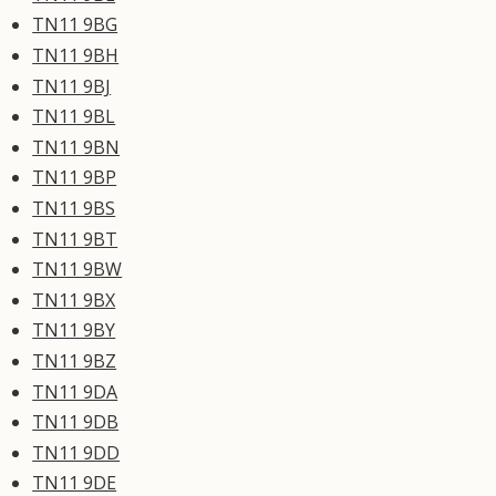
TN11 9BG
TN11 9BH
TN11 9BJ
TN11 9BL
TN11 9BN
TN11 9BP
TN11 9BS
TN11 9BT
TN11 9BW
TN11 9BX
TN11 9BY
TN11 9BZ
TN11 9DA
TN11 9DB
TN11 9DD
TN11 9DE