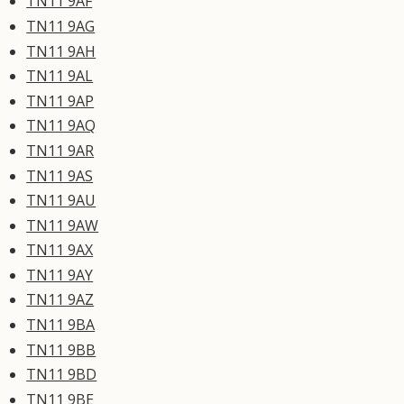
TN11 9AF
TN11 9AG
TN11 9AH
TN11 9AL
TN11 9AP
TN11 9AQ
TN11 9AR
TN11 9AS
TN11 9AU
TN11 9AW
TN11 9AX
TN11 9AY
TN11 9AZ
TN11 9BA
TN11 9BB
TN11 9BD
TN11 9BE