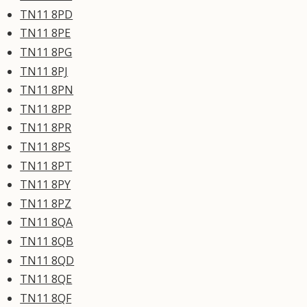
TN11 8PD
TN11 8PE
TN11 8PG
TN11 8PJ
TN11 8PN
TN11 8PP
TN11 8PR
TN11 8PS
TN11 8PT
TN11 8PY
TN11 8PZ
TN11 8QA
TN11 8QB
TN11 8QD
TN11 8QE
TN11 8QF