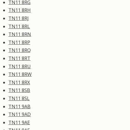
TN11 8RG
TN11 8RH
TN11 8RJ
TN11 8RL
TN11 8RN
TN11 8RP
TN11 8RQ
TN11 8RT
TN11 8RU
TN11 8RW
TN11 8RX
TN11 8SB
TN11 8SL
TN11 9AB
TN11 9AD
TN11 9AE