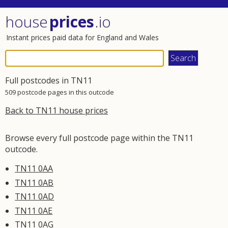
house
prices
.io
Instant prices paid data for England and Wales
Full postcodes in TN11
509 postcode pages in this outcode
Back to TN11 house prices
Browse every full postcode page within the TN11
outcode.
TN11 0AA
TN11 0AB
TN11 0AD
TN11 0AE
TN11 0AG