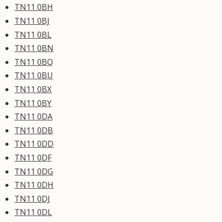
TN11 0BH
TN11 0BJ
TN11 0BL
TN11 0BN
TN11 0BQ
TN11 0BU
TN11 0BX
TN11 0BY
TN11 0DA
TN11 0DB
TN11 0DD
TN11 0DF
TN11 0DG
TN11 0DH
TN11 0DJ
TN11 0DL