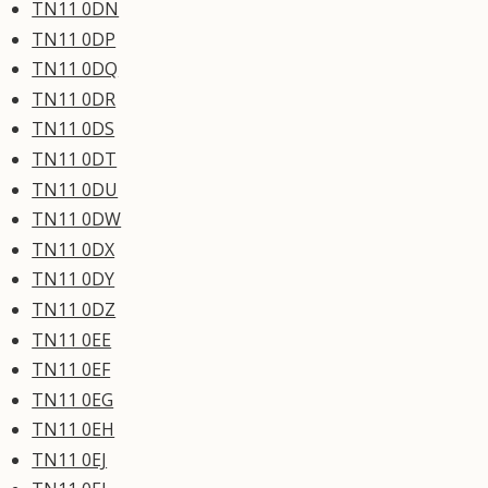
TN11 0DN
TN11 0DP
TN11 0DQ
TN11 0DR
TN11 0DS
TN11 0DT
TN11 0DU
TN11 0DW
TN11 0DX
TN11 0DY
TN11 0DZ
TN11 0EE
TN11 0EF
TN11 0EG
TN11 0EH
TN11 0EJ