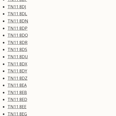
TN11 8DJ
TN11 8DL
TN11 8DN
TN11 8DP
TN11 8DQ
TN11 8DR
TN11 8DS
TN11 8DU
TN11 8DX
TN11 8DY
TN11 8DZ
TN11 8EA
TN11 8EB
TN11 8ED
TN11 8EE
TN11 8EG