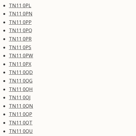
TN11 0PL
TN11 0PN
TN11 0PP
TN11 0PQ
TN11 0PR
TN11 0PS
TN11 0PW
TN11 0PX
TN11 0QD
TN11 0QG
TN11 0QH
TN11 0QJ
TN11 0QN
TN11 0QP
TN11 0QT
TN11 0QU