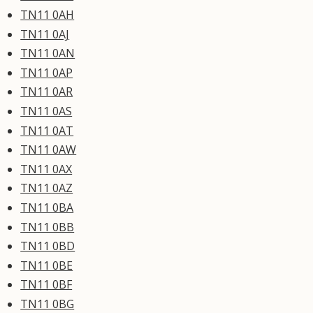
TN11 0AH
TN11 0AJ
TN11 0AN
TN11 0AP
TN11 0AR
TN11 0AS
TN11 0AT
TN11 0AW
TN11 0AX
TN11 0AZ
TN11 0BA
TN11 0BB
TN11 0BD
TN11 0BE
TN11 0BF
TN11 0BG