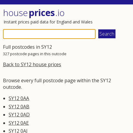
house
prices
.io
Instant prices paid data for England and Wales
Full postcodes in SY12
327 postcode pages in this outcode
Back to SY12 house prices
Browse every full postcode page within the SY12
outcode.
SY12 0AA
SY12 0AB
SY12 0AD
SY12 0AE
SY12 0AJ