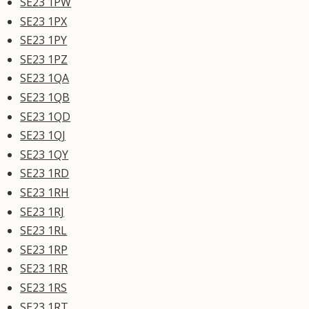
SE23 1PW
SE23 1PX
SE23 1PY
SE23 1PZ
SE23 1QA
SE23 1QB
SE23 1QD
SE23 1QJ
SE23 1QY
SE23 1RD
SE23 1RH
SE23 1RJ
SE23 1RL
SE23 1RP
SE23 1RR
SE23 1RS
SE23 1RT