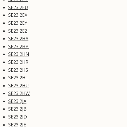
SE23 2EU
SE23 2EX
SE23 2EY
SE23 2EZ
SE23 2HA
SE23 2HB
SE23 2HN
SE23 2HR
SE23 2HS
SE23 2HT
SE23 2HU
SE23 2HW
SE23 2JA
SE23 2JB
SE23 2JD
SE23 2JE