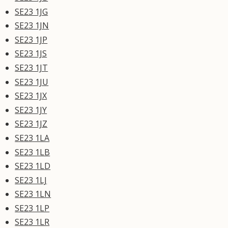
SE23 1JG
SE23 1JN
SE23 1JP
SE23 1JS
SE23 1JT
SE23 1JU
SE23 1JX
SE23 1JY
SE23 1JZ
SE23 1LA
SE23 1LB
SE23 1LD
SE23 1LJ
SE23 1LN
SE23 1LP
SE23 1LR