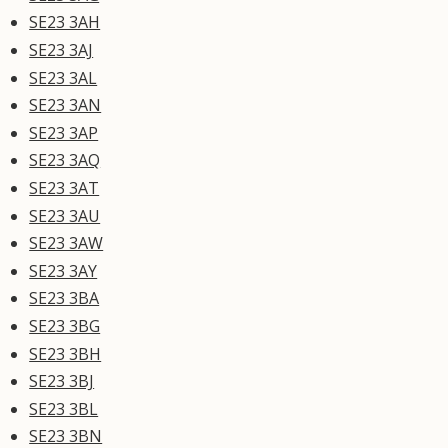
SE23 3AH
SE23 3AJ
SE23 3AL
SE23 3AN
SE23 3AP
SE23 3AQ
SE23 3AT
SE23 3AU
SE23 3AW
SE23 3AY
SE23 3BA
SE23 3BG
SE23 3BH
SE23 3BJ
SE23 3BL
SE23 3BN