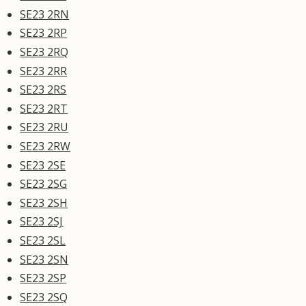
SE23 2RN
SE23 2RP
SE23 2RQ
SE23 2RR
SE23 2RS
SE23 2RT
SE23 2RU
SE23 2RW
SE23 2SE
SE23 2SG
SE23 2SH
SE23 2SJ
SE23 2SL
SE23 2SN
SE23 2SP
SE23 2SQ