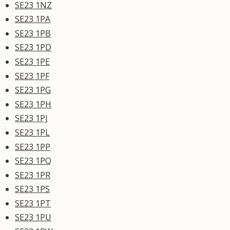
SE23 1NZ
SE23 1PA
SE23 1PB
SE23 1PD
SE23 1PE
SE23 1PF
SE23 1PG
SE23 1PH
SE23 1PJ
SE23 1PL
SE23 1PP
SE23 1PQ
SE23 1PR
SE23 1PS
SE23 1PT
SE23 1PU