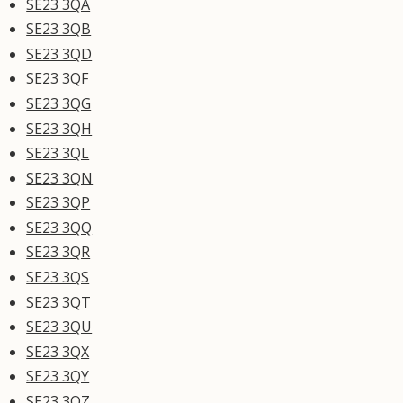
SE23 3QA
SE23 3QB
SE23 3QD
SE23 3QF
SE23 3QG
SE23 3QH
SE23 3QL
SE23 3QN
SE23 3QP
SE23 3QQ
SE23 3QR
SE23 3QS
SE23 3QT
SE23 3QU
SE23 3QX
SE23 3QY
SE23 3QZ