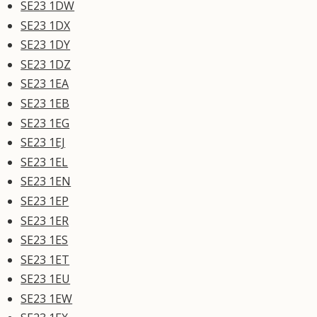
SE23 1DW
SE23 1DX
SE23 1DY
SE23 1DZ
SE23 1EA
SE23 1EB
SE23 1EG
SE23 1EJ
SE23 1EL
SE23 1EN
SE23 1EP
SE23 1ER
SE23 1ES
SE23 1ET
SE23 1EU
SE23 1EW