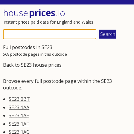
house
prices
.io
Instant prices paid data for England and Wales
Full postcodes in SE23
568 postcode pages in this outcode
Back to SE23 house prices
Browse every full postcode page within the SE23
outcode.
SE23 0BT
SE23 1AA
SE23 1AE
SE23 1AF
SE23 1AG