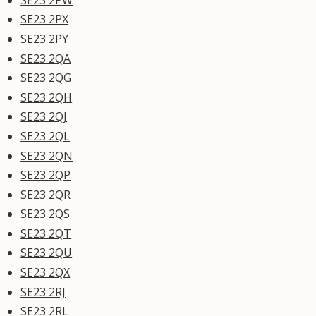
SE23 2PX
SE23 2PY
SE23 2QA
SE23 2QG
SE23 2QH
SE23 2QJ
SE23 2QL
SE23 2QN
SE23 2QP
SE23 2QR
SE23 2QS
SE23 2QT
SE23 2QU
SE23 2QX
SE23 2RJ
SE23 2RL