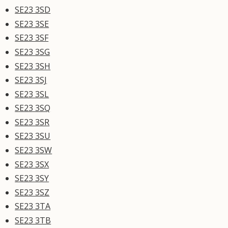
SE23 3SD
SE23 3SE
SE23 3SF
SE23 3SG
SE23 3SH
SE23 3SJ
SE23 3SL
SE23 3SQ
SE23 3SR
SE23 3SU
SE23 3SW
SE23 3SX
SE23 3SY
SE23 3SZ
SE23 3TA
SE23 3TB