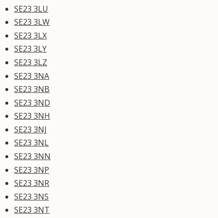
SE23 3LU
SE23 3LW
SE23 3LX
SE23 3LY
SE23 3LZ
SE23 3NA
SE23 3NB
SE23 3ND
SE23 3NH
SE23 3NJ
SE23 3NL
SE23 3NN
SE23 3NP
SE23 3NR
SE23 3NS
SE23 3NT