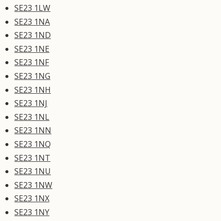
SE23 1LW
SE23 1NA
SE23 1ND
SE23 1NE
SE23 1NF
SE23 1NG
SE23 1NH
SE23 1NJ
SE23 1NL
SE23 1NN
SE23 1NQ
SE23 1NT
SE23 1NU
SE23 1NW
SE23 1NX
SE23 1NY