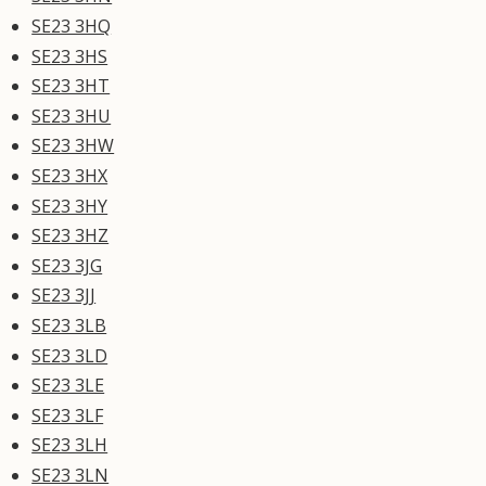
SE23 3HQ
SE23 3HS
SE23 3HT
SE23 3HU
SE23 3HW
SE23 3HX
SE23 3HY
SE23 3HZ
SE23 3JG
SE23 3JJ
SE23 3LB
SE23 3LD
SE23 3LE
SE23 3LF
SE23 3LH
SE23 3LN