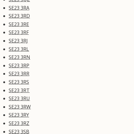
SE23 3RA
SE23 3RD
SE23 3RE
SE23 3RF
SE23 3RJ
SE23 3RL
SE23 3RN
SE23 3RP
SE23 3RR
SE23 3RS
SE23 3RT
SE23 3RU
SE23 3RW
SE23 3RY
SE23 3RZ
SE23 3SB