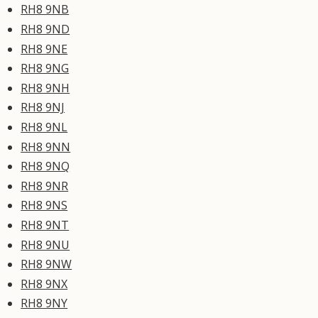
RH8 9NB
RH8 9ND
RH8 9NE
RH8 9NG
RH8 9NH
RH8 9NJ
RH8 9NL
RH8 9NN
RH8 9NQ
RH8 9NR
RH8 9NS
RH8 9NT
RH8 9NU
RH8 9NW
RH8 9NX
RH8 9NY