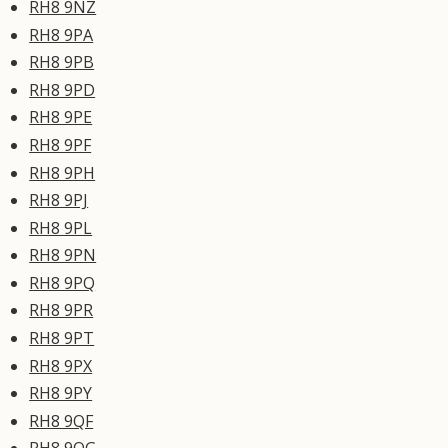
RH8 9NZ
RH8 9PA
RH8 9PB
RH8 9PD
RH8 9PE
RH8 9PF
RH8 9PH
RH8 9PJ
RH8 9PL
RH8 9PN
RH8 9PQ
RH8 9PR
RH8 9PT
RH8 9PX
RH8 9PY
RH8 9QF