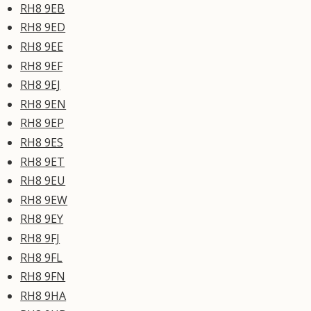
RH8 9EB
RH8 9ED
RH8 9EE
RH8 9EF
RH8 9EJ
RH8 9EN
RH8 9EP
RH8 9ES
RH8 9ET
RH8 9EU
RH8 9EW
RH8 9EY
RH8 9FJ
RH8 9FL
RH8 9FN
RH8 9HA