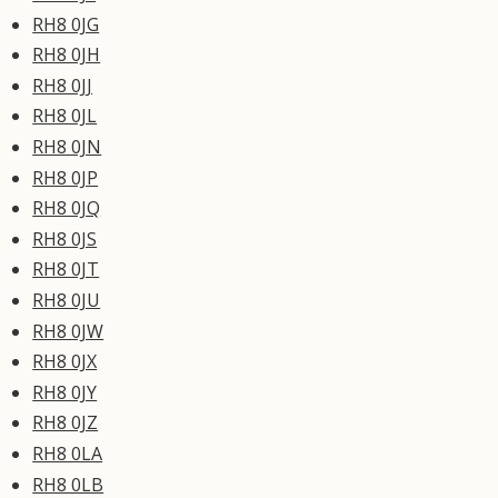
RH8 0JG
RH8 0JH
RH8 0JJ
RH8 0JL
RH8 0JN
RH8 0JP
RH8 0JQ
RH8 0JS
RH8 0JT
RH8 0JU
RH8 0JW
RH8 0JX
RH8 0JY
RH8 0JZ
RH8 0LA
RH8 0LB