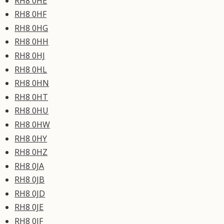
RH8 0HE
RH8 0HF
RH8 0HG
RH8 0HH
RH8 0HJ
RH8 0HL
RH8 0HN
RH8 0HT
RH8 0HU
RH8 0HW
RH8 0HY
RH8 0HZ
RH8 0JA
RH8 0JB
RH8 0JD
RH8 0JE
RH8 0JF