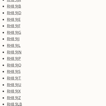
RH8 9JB
RH8 9JD
RH8 9JE
RH8 9JF
RH8 9JG
RH8 9JJ
RH8 9JL
RH8 9JN
RH8 9JP
RH8 9JQ
RH8 9JS
RH8 9JT
RH8 9JU
RH8 9JX
RH8 9JZ
RH8 9LB