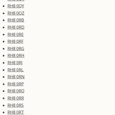
RH8 0QY
RH8 0QZ
RH8 0RB
RH8 0RD
RH8 0RE
RH8 0RF
RH8 0RG
RH8 0RH
RH8 0RJ
RH8 0RL
RH8 0RN
RH8 0RP
RH8 0RQ
RH8 0RR
RH8 0RS
RH8 0RT