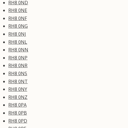
RH8 0ND
RH8 0NE
RH8 0NF
RH8 0NG
RH8 0NJ
RH8 0NL
RH8 0NN
RH8 0NP
RH8 0NR
RH8 0NS
RH8 0NT
RH8 0NY
RH8 0NZ
RH8 0PA
RH8 0PB
RH8 0PD