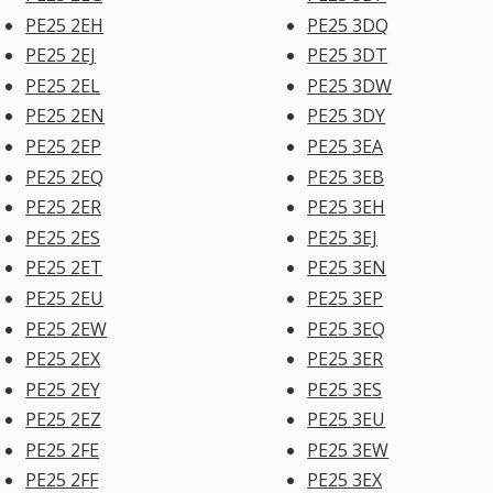
PE25 2EH
PE25 3DQ
PE25 2EJ
PE25 3DT
PE25 2EL
PE25 3DW
PE25 2EN
PE25 3DY
PE25 2EP
PE25 3EA
PE25 2EQ
PE25 3EB
PE25 2ER
PE25 3EH
PE25 2ES
PE25 3EJ
PE25 2ET
PE25 3EN
PE25 2EU
PE25 3EP
PE25 2EW
PE25 3EQ
PE25 2EX
PE25 3ER
PE25 2EY
PE25 3ES
PE25 2EZ
PE25 3EU
PE25 2FE
PE25 3EW
PE25 2FF
PE25 3EX