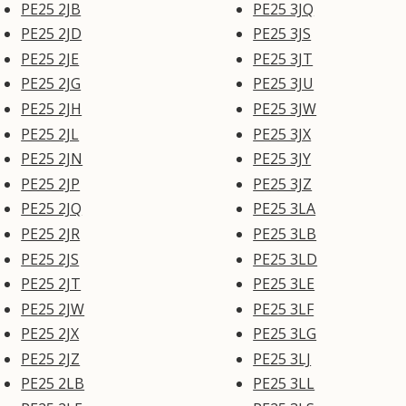
PE25 2JB
PE25 3JQ
PE25 2JD
PE25 3JS
PE25 2JE
PE25 3JT
PE25 2JG
PE25 3JU
PE25 2JH
PE25 3JW
PE25 2JL
PE25 3JX
PE25 2JN
PE25 3JY
PE25 2JP
PE25 3JZ
PE25 2JQ
PE25 3LA
PE25 2JR
PE25 3LB
PE25 2JS
PE25 3LD
PE25 2JT
PE25 3LE
PE25 2JW
PE25 3LF
PE25 2JX
PE25 3LG
PE25 2JZ
PE25 3LJ
PE25 2LB
PE25 3LL