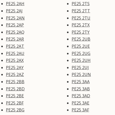
PE25 2AH
PE25 2TS
PE25 2AJ
PE25 2TT
PE25 2AN
PE25 2TU
PE25 2AP
PE25 2TX
PE25 2AQ
PE25 2TY
PE25 2AR
PE25 2UB
PE25 2AT
PE25 2UE
PE25 2AU
PE25 2UG
PE25 2AX
PE25 2UH
PE25 2AY
PE25 2UJ
PE25 2AZ
PE25 2UN
PE25 2BB
PE25 3AA
PE25 2BD
PE25 3AB
PE25 2BE
PE25 3AD
PE25 2BF
PE25 3AE
PE25 2BG
PE25 3AF