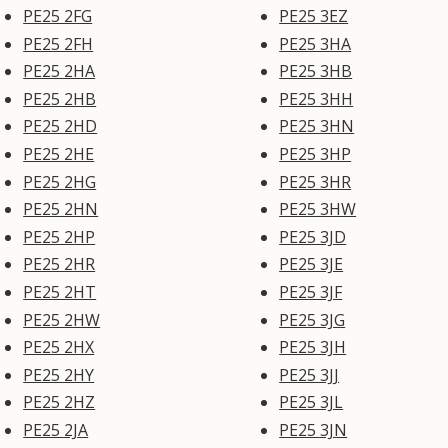
PE25 2FG
PE25 3EZ
PE25 2FH
PE25 3HA
PE25 2HA
PE25 3HB
PE25 2HB
PE25 3HH
PE25 2HD
PE25 3HN
PE25 2HE
PE25 3HP
PE25 2HG
PE25 3HR
PE25 2HN
PE25 3HW
PE25 2HP
PE25 3JD
PE25 2HR
PE25 3JE
PE25 2HT
PE25 3JF
PE25 2HW
PE25 3JG
PE25 2HX
PE25 3JH
PE25 2HY
PE25 3JJ
PE25 2HZ
PE25 3JL
PE25 2JA
PE25 3JN