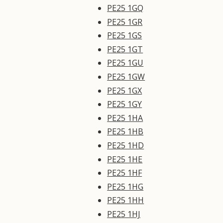
PE25 1GQ
PE25 1GR
PE25 1GS
PE25 1GT
PE25 1GU
PE25 1GW
PE25 1GX
PE25 1GY
PE25 1HA
PE25 1HB
PE25 1HD
PE25 1HE
PE25 1HF
PE25 1HG
PE25 1HH
PE25 1HJ