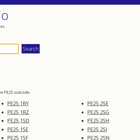
io
les
he PE25 outcode.
PE25 1RY
PE25 2SE
PE25 1RZ
PE25 2SG
PE25 1SD
PE25 2SH
PE25 1SE
PE25 2SJ
PE25 1SF
PE25 2SN