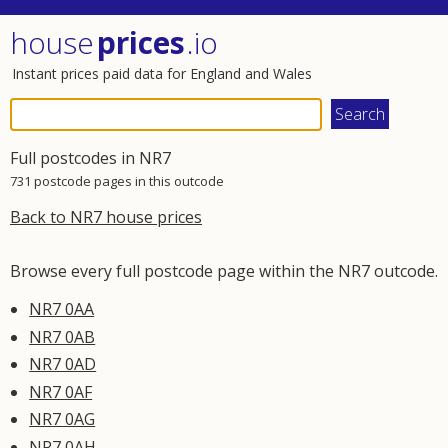
house
prices
.io
Instant prices paid data for England and Wales
Full postcodes in NR7
731 postcode pages in this outcode
Back to NR7 house prices
Browse every full postcode page within the NR7 outcode.
NR7 0AA
NR7 0AB
NR7 0AD
NR7 0AF
NR7 0AG
NR7 0AH