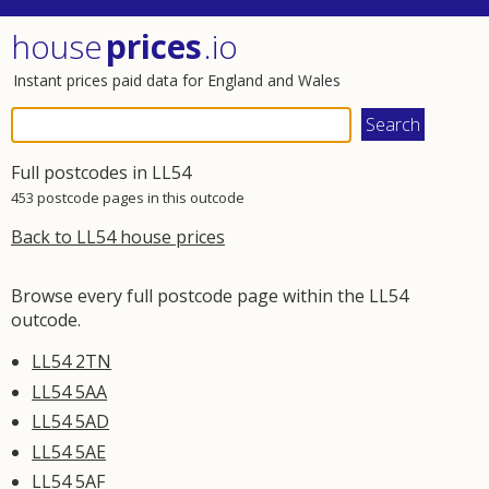
house
prices
.io
Instant prices paid data for England and Wales
Full postcodes in LL54
453 postcode pages in this outcode
Back to LL54 house prices
Browse every full postcode page within the LL54
outcode.
LL54 2TN
LL54 5AA
LL54 5AD
LL54 5AE
LL54 5AF