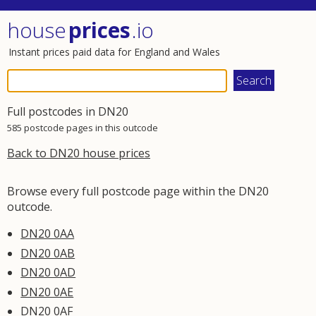
house
prices
.io
Instant prices paid data for England and Wales
Full postcodes in DN20
585 postcode pages in this outcode
Back to DN20 house prices
Browse every full postcode page within the DN20
outcode.
DN20 0AA
DN20 0AB
DN20 0AD
DN20 0AE
DN20 0AF