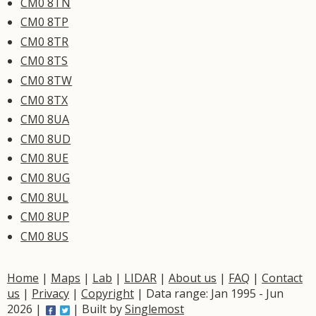
CM0 8TN
CM0 8TP
CM0 8TR
CM0 8TS
CM0 8TW
CM0 8TX
CM0 8UA
CM0 8UD
CM0 8UE
CM0 8UG
CM0 8UL
CM0 8UP
CM0 8US
Home
|
Maps
|
Lab
|
LIDAR
|
About us
|
FAQ
|
Contact
us
|
Privacy
|
Copyright
| Data range: Jan 1995 - Jun
2026 |
| Built by
Singlemost