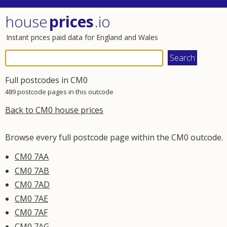
house
prices
.io
Instant prices paid data for England and Wales
Full postcodes in CM0
489 postcode pages in this outcode
Back to CM0 house prices
Browse every full postcode page within the CM0 outcode.
CM0 7AA
CM0 7AB
CM0 7AD
CM0 7AE
CM0 7AF
CM0 7AG