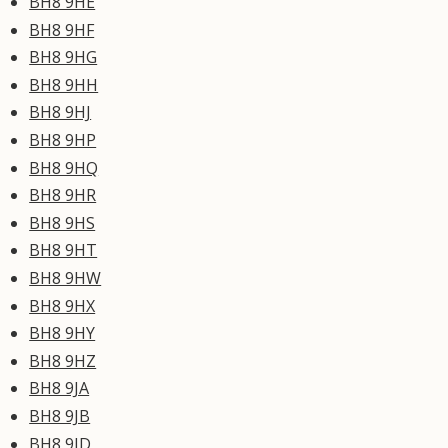
BH8 9HE
BH8 9HF
BH8 9HG
BH8 9HH
BH8 9HJ
BH8 9HP
BH8 9HQ
BH8 9HR
BH8 9HS
BH8 9HT
BH8 9HW
BH8 9HX
BH8 9HY
BH8 9HZ
BH8 9JA
BH8 9JB
BH8 9JD