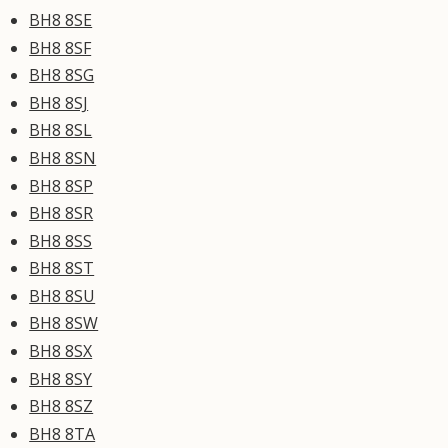
BH8 8SE
BH8 8SF
BH8 8SG
BH8 8SJ
BH8 8SL
BH8 8SN
BH8 8SP
BH8 8SR
BH8 8SS
BH8 8ST
BH8 8SU
BH8 8SW
BH8 8SX
BH8 8SY
BH8 8SZ
BH8 8TA