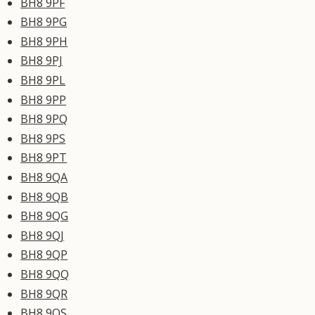
BH8 9PF
BH8 9PG
BH8 9PH
BH8 9PJ
BH8 9PL
BH8 9PP
BH8 9PQ
BH8 9PS
BH8 9PT
BH8 9QA
BH8 9QB
BH8 9QG
BH8 9QJ
BH8 9QP
BH8 9QQ
BH8 9QR
BH8 9QS