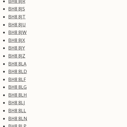
BH8 8JR
BH8 8JS
BH8 8JT
BH8 8JU
BH8 8JW
BH8 8JX
BH8 8JY
BH8 8JZ
BH8 8LA
BH8 8LD
BH8 8LF
BH8 8LG
BH8 8LH
BH8 8LJ
BH8 8LL
BH8 8LN
BH8 8LP