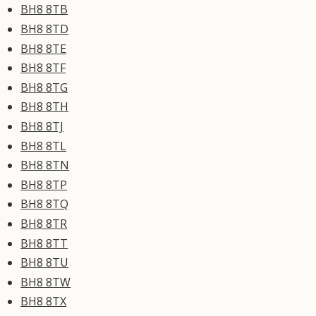
BH8 8TB
BH8 8TD
BH8 8TE
BH8 8TF
BH8 8TG
BH8 8TH
BH8 8TJ
BH8 8TL
BH8 8TN
BH8 8TP
BH8 8TQ
BH8 8TR
BH8 8TT
BH8 8TU
BH8 8TW
BH8 8TX