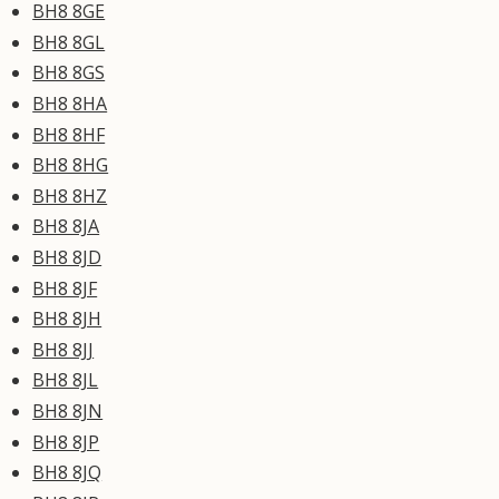
BH8 8GE
BH8 8GL
BH8 8GS
BH8 8HA
BH8 8HF
BH8 8HG
BH8 8HZ
BH8 8JA
BH8 8JD
BH8 8JF
BH8 8JH
BH8 8JJ
BH8 8JL
BH8 8JN
BH8 8JP
BH8 8JQ