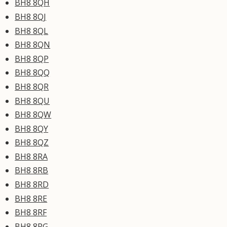
BH8 8QH
BH8 8QJ
BH8 8QL
BH8 8QN
BH8 8QP
BH8 8QQ
BH8 8QR
BH8 8QU
BH8 8QW
BH8 8QY
BH8 8QZ
BH8 8RA
BH8 8RB
BH8 8RD
BH8 8RE
BH8 8RF
BH8 8RG