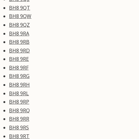
BH8 9QT
BH8 9QW
BH8 9QZ
BH8 9RA
BH8 9RB
BH8 9RD
BH8 9RE
BH8 9RF
BH8 9RG
BH8 9RH
BH8 9RL
BH8 9RP
BH8 9RQ
BH8 9RR
BH8 9RS
BH8 9RT